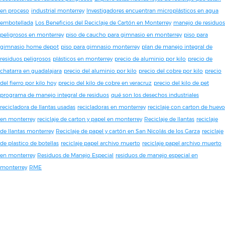
en proceso
industrial monterrey
Investigadores encuentran microplásticos en agua
embotellada
Los Beneficios del Reciclaje de Cartón en Monterrey
manejo de residuos
peligrosos en monterrey
piso de caucho para gimnasio en monterrey
piso para
gimnasio home depot
piso para gimnasio monterrey
plan de manejo integral de
residuos peligrosos
plásticos en monterrey
precio de aluminio por kilo
precio de
chatarra en guadalajara
precio del aluminio por kilo
precio del cobre por kilo
precio
del fierro por kilo hoy
precio del kilo de cobre en veracruz
precio del kilo de pet
programa de manejo integral de residuos
qué son los desechos industriales
recicladora de llantas usadas
recicladoras en monterrey
reciclaje con carton de huevo
en monterrey
reciclaje de carton y papel en monterrey
Reciclaje de llantas
reciclaje
de llantas monterrey
Reciclaje de papel y cartón en San Nicolás de los Garza
reciclaje
de plastico de botellas
reciclaje papel archivo muerto
reciclaje papel archivo muerto
en monterrey
Residuos de Manejo Especial
residuos de manejo especial en
monterrey
RME