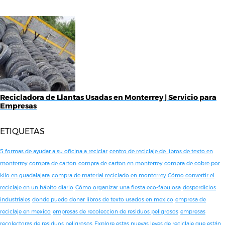
Recicladora de Llantas Usadas en Monterrey | Servicio para
Empresas
ETIQUETAS
5 formas de ayudar a su oficina a reciclar
centro de reciclaje de libros de texto en
monterrey
compra de carton
compra de carton en monterrey
compra de cobre por
kilo en guadalajara
compra de material reciclado en monterrey
Cómo convertir el
reciclaje en un hábito diario
Cómo organizar una fiesta eco-fabulosa
desperdicios
industriales
donde puedo donar libros de texto usados en mexico
empresa de
reciclaje en mexico
empresas de recoleccion de residuos peligrosos
empresas
recolectoras de residuos peligrosos
Explore estas nuevas leyes de reciclaje que están